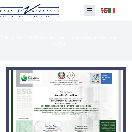
Collegi Sindacali, Revisione legale ed Organismo di Vigilanza
(ODV)