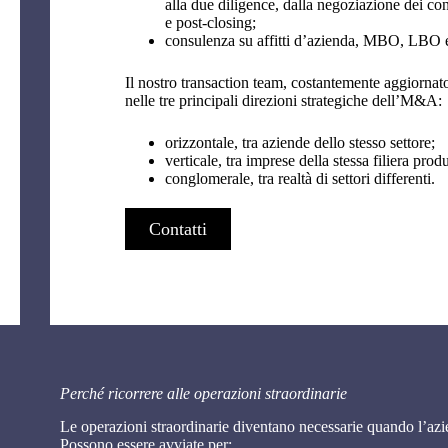
alla due diligence, dalla negoziazione dei contr
e post-closing;
consulenza su affitti d’azienda, MBO, LBO
Il nostro transaction team, costantemente aggiornat
nelle tre principali direzioni strategiche dell’M&A:
orizzontale, tra aziende dello stesso settore;
verticale, tra imprese della stessa filiera produ
conglomerale, tra realtà di settori differenti.
Contatti
Perché ricorrere alle operazioni straordinarie
Le operazioni straordinarie diventano necessarie quando l’azie
Possono essere avviate per: