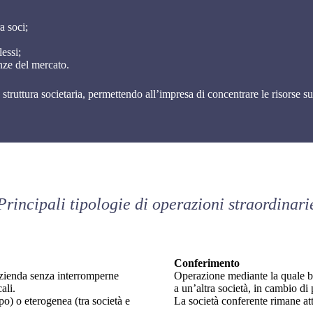
a soci;
essi;
enze del mercato.
 struttura societaria, permettendo all’impresa di concentrare le risorse sul
Principali tipologie di operazioni straordinari
Conferimento
azienda senza interromperne
Operazione mediante la quale be
ali.
a un’altra società, in cambio di 
po) o eterogenea (tra società e
La società conferente rimane att