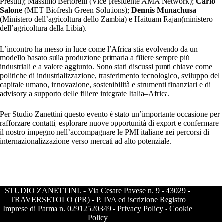
Prestiti); Massimo Bertorelli (Vice presidente AMA Network);
Carlo
Salone
(MET Biofresh Green Solutions);
Dennis Munachusa
(Ministero dell’agricoltura dello Zambia) e Haituam Rajan(ministero
dell’agricoltura della Libia).
L’incontro ha messo in luce come l’Africa stia evolvendo da un
modello basato sulla produzione primaria a filiere sempre più
industriali e a valore aggiunto. Sono stati discussi punti chiave come
politiche di industrializzazione, trasferimento tecnologico, sviluppo del
capitale umano, innovazione, sostenibilità e strumenti finanziari e di
advisory a supporto delle filiere integrate Italia–Africa.
Per Studio Zanettini questo evento è stato un’importante occasione per
rafforzare contatti, esplorare nuove opportunità di export e confermare
il nostro impegno nell’accompagnare le PMI italiane nei percorsi di
internazionalizzazione verso mercati ad alto potenziale.
STUDIO ZANETTINI. - Via Cesare Pavese n. 9 - 43029 -
TRAVERSETOLO (PR) - P. IVA ed iscrizione Registro
Imprese di Parma n. 02912520349 - Privacy Policy - Cookie
Policy